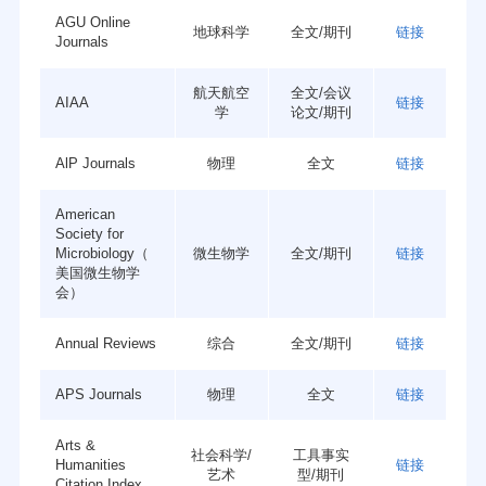
AGU Online
兽医药
保护和环境科学
遗传学
地球科学
全文/期刊
链接
Journals
地理学
化石记录
寄生虫学
航天航空
全文/会议
AIAA
链接
分类和系统学
社会科学
应用化学
学
论文/期刊
化学工程
普通化学
科学
技术
AlP Journals
物理
全文
链接
教育
化学
考古
语言学
有机化学
American
艺术
Society for
Microbiology（
微生物学
全文/期刊
链接
美国微生物学
会）
Annual Reviews
综合
全文/期刊
链接
APS Journals
物理
全文
链接
Arts &
社会科学/
工具事实
Humanities
链接
艺术
型/期刊
Citation Index