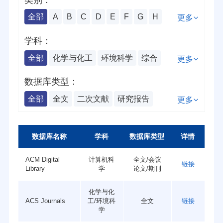
类别：
全部
A
B
C
D
E
F
G
H
更多
I
J
K
L
M
N
O
P
Q
R
学科：
S
T
U
V
W
X
Y
Z
全部
化学与化工
环境科学
综合
更多
物理
生物
医学
电子
地质
数据库类型：
材料科学
光学
工程技术
数学
全部
全文
二次文献
研究报告
更多
天文
植物学
动物学
生物化学
数值型
会议论文
科技报告
生物医学
生物技术
生物工程
工具事实型
图书
期刊
学位论文
数据库名称
学科
数据库类型
详情
公共卫生学
计算机科学
工程学
产品样本
软件
数值
事实
指标
ACM Digital
计算机科
全文/会议
链接
地球与环境科学生命科学
生命科学
Library
学
论文/期刊
专利
记录
预印本
数学与统计学
经济学
统计学
化学与化
ACS Journals
工/环境科
全文
链接
地球科学
航天航空学
微生物学
学
法学
管理学
历史学
政治学