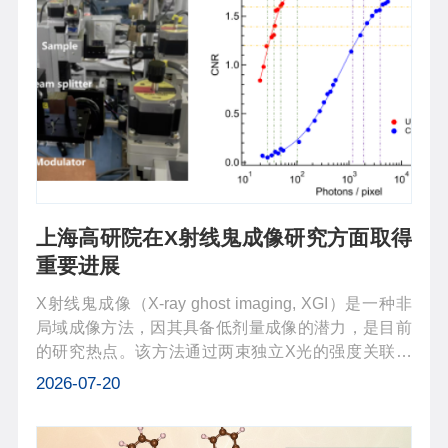
上海高研院在X射线鬼成像研究方面取得
重要进展
X射线鬼成像（X-ray ghost imaging, XGI）是一种非
局域成像方法，因其具备低剂量成像的潜力，是目前
的研究热点。该方法通过两束独立X光的强度关联重
构样品结构：强度分布随机涨落的热（赝）光场分为
2026-07-20
两束，一束为“参考光”，另一束为与样品发生相互作
用后进行积分探测的“信号光”...