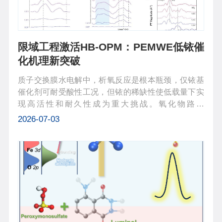
限域工程激活HB-OPM：PEMWE低铱催
化机理新突破
质子交换膜水电解中，析氧反应是根本瓶颈，仅铱基
催化剂可耐受酸性工况，但铱的稀缺性使低载量下实
现高活性和耐久性成为重大挑战。氧化物路径
（OPM）机制通过相邻的双位点偶联实现O–O直接键
2026-07-03
合，可规避传统AEM限制和LOM退化。然而OPM要
求Ir–Ir间距处于2.6–2.9 Å，传统催化剂会在...