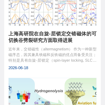
上海高研院在自旋-层锁定交错磁体的可
切换谷劈裂研究方面取得进展
近年来，交错磁性（altermagnetism） 作为一种新型
磁序态，因其兼具铁磁和反铁磁的优点而备受关注；
特别是具有自旋-层锁定（spin-layer locking, SLC）
特性的二维交错磁体，如单层 Ca(CoN)2，在自旋电
2026-06-18
子学和谷电子学领域展现出巨大潜力。然而，如何在
不破坏其本征磁结构的前提下，...