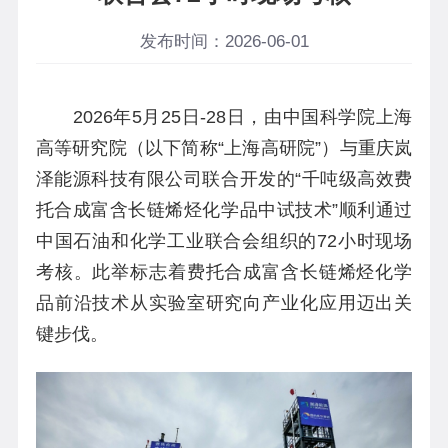
发布时间：2026-06-01
2026年5月25日
-
28日，
由
中国科学院上海
高等研究院
（以下简称“上海高研院”）
与
重庆岚
泽能源科技有限公司
联合
开发的“
千吨级高效费
托合成富含长链烯烃化学品中试技术
”
顺利通过
中国石油和化学工业联合会
组织的72小时现场
考核。
此举
标志着费托合成富含长链烯烃化学
品前沿技术从实验室
研究向
产业化
应用
迈出关
键步伐。