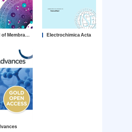
Journal of Membrane Science
Electrochimica Acta
dvances