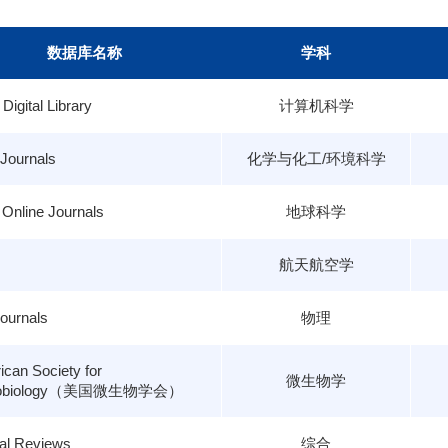
微生物学
法学
管理学
历史学
政治学
兽医药
保护和环
数据库名称
学科
寄生虫学
分类和系统学
社会科学
应用化学
化学工程
普通
语言学
有机化学
艺术
igital Library
计算机科学
Journals
化学与化工/环境科学
Online Journals
地球科学
航天航空学
ournals
物理
can Society for
微生物学
robiology（美国微生物学会）
al Reviews
综合