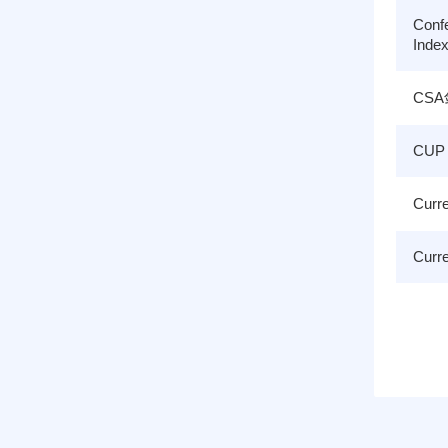
Confe
Inde
CS
CUP 
Curr
Curr