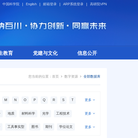
中国科学院
Engilsh
邮箱登录
ARP系统登录
高研院VPN
生教育
党建与文化
信息公开
您当前的位置：
首页
数字资源
全部数据库
M
N
O
P
Q
R
S
T
更多
子
地质
材料科学
光学
工程技术
更多
生物工程
公共卫生学
计算机科学
告
工具事实型
图书
期刊
学位论文
更多
统计学
地球科学
航天航空学