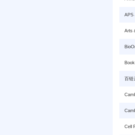
APS 
Arts 
BioO
Book 
百链
Camb
Cam
Cell 