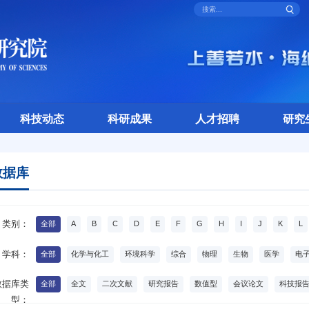
科技动态
科研成果
人才招聘
研究
数据库
类别：
全部
A
B
C
D
E
F
G
H
I
J
K
L
U
V
W
X
Y
Z
学科：
全部
化学与化工
环境科学
综合
物理
生物
医学
电
数学
天文
植物学
动物学
生物化学
生物医学
生物技术
数据库类
全部
全文
二次文献
研究报告
数值型
会议论文
科技报
型：
工程学
地球与环境科学生命科学
生命科学
数学与统计学
经济学
产品样本
软件
数值
事实
指标
专利
记录
预印本