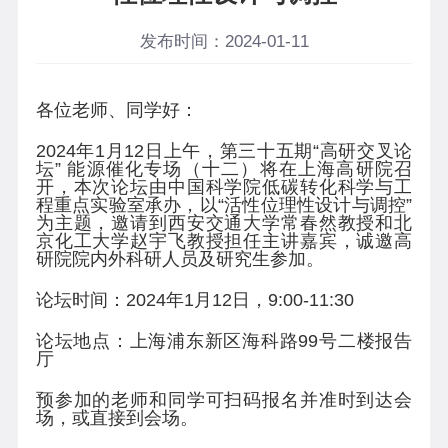
发布时间：2024-01-11
各位老师、同学好：
202
4
年
1
月
12
日上午，第三十五期“高研交叉论
坛” 能源催化专场（十二）将在上海高研院召
开，本次论坛由中国科学院低碳转化科学与工
程重点实验室
承办
，以“活性位理性设计与调控”
为主题，邀请到西安交通大学常春然教授和北
京化工大学赵宇飞教授担任主讲嘉宾，诚邀高
研院院内外科研人员及研究生参加。
论坛时间：
202
4
年
1
月
12
日，
9
:
0
0-
11
:
30
论坛地点：上海浦东新区海科路
9
9
号二楼报告
厅
预参加的老师和同学可扫码报名并准时到达会
场，或直接到会场。