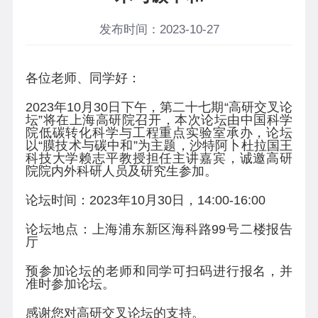
发布时间：2023-10-27
各位老师、同学好：
2023
年
10
月
30
日下午，第二十七期“高研交叉论
坛”将在上海高研院召开，本次论坛由中国科学
院低碳转化科学与工程重点实验室
承办
，论坛
以“膜技术与碳中和”为主题，沙特阿卜杜拉国王
科技大学赖志平教授担任主讲嘉宾，诚邀高研
院院内外科研人员及研究生参加。
论坛时间：
2023
年
10
月
30
日，
1
4
:
0
0-1
6
:
00
论坛地点：上海浦东新区海科路
9
9
号二楼报告
厅
预参加论坛的老师和同学可扫码进行报名，并
准时参加论坛。
感谢您对高研交叉论坛的支持。