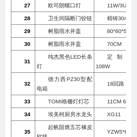
27
欧司朗螺口灯
11W/3U
28
卫生间隔断门铰链
精铸304 A9
29
树脂雨水井盖
80*60*5CM
30
树脂雨水井盖
70CM
纯杰黑色LED长条
定制120*
31
灯
108W
德力西PZ30型配
32
18回路
电箱
33
TOMI格栅灯灯芯
11CM 6500
34
埃美柯厨房水龙头
XG11
起帆阻燃五芯橡皮
35
YZW5*6平
软线