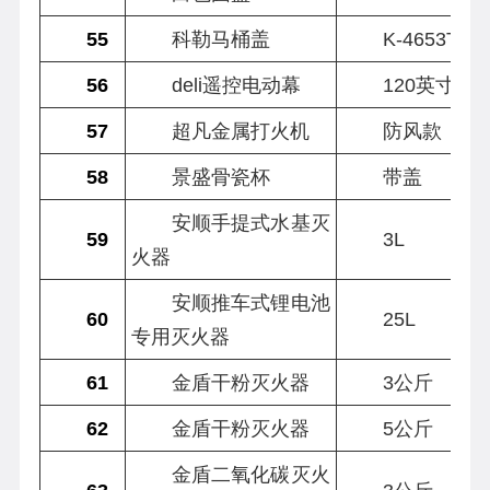
55
科勒马桶盖
K-4653T
56
deli遥控电动幕
120英寸
57
超凡金属打火机
防风款
58
景盛骨瓷杯
带盖
安顺手提式水基灭
59
3L
火器
安顺推车式锂电池
60
25L
专用灭火器
61
金盾干粉灭火器
3公斤
62
金盾干粉灭火器
5公斤
金盾二氧化碳灭火