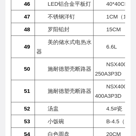
46
LED铝合金平板灯
40*40CM
47
不锈钢洋钉
1CM（1斤
48
罗阳铅封
15CM
美的储水式电热水
49
6.6L
器
NSX400N-
50
施耐德塑壳断路器
250A3P3D
NSX400N-
51
施耐德塑壳断路器
400A3P3D
52
汤盅
4.5#瓷
53
小饭碗
B-4.5（厚
54
白色圆盘
20CM