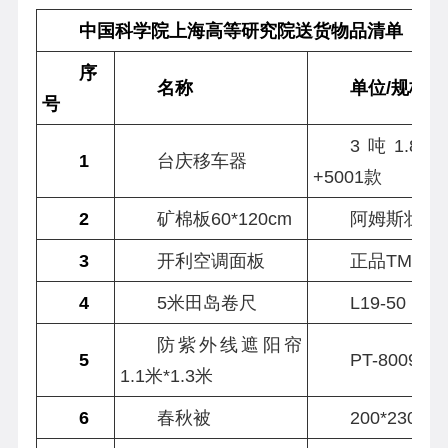
中国科学院上海高等研究院送货物品清单
序
名称
单位/规格
号
3吨1.8
1
台庆移车器
+5001款
2
矿棉板60*120cm
阿姆斯壮159
3
开利空调面板
正品TMS71
4
5米田岛卷尺
L19-50
防紫外线遮阳帘
5
PT-80090
1.1米*1.3米
6
春秋被
200*230