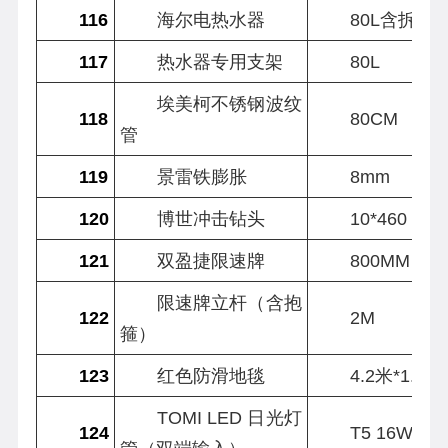
116
海尔电热水器
80L含拆装
117
热水器专用支架
80L
埃美柯不锈钢波纹
118
80CM
管
119
景雷铁膨胀
8mm
120
博世冲击钻头
10*460
121
双盈捷限速牌
800MM
限速牌立杆（含抱
122
2M
箍）
123
红色防滑地毯
4.2米*1.2米
TOMI LED 日光灯
124
T5 16W