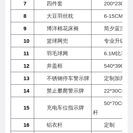
7
四件套
200*230
8
大豆羽丝枕
6-15CM
9
博洋棉花床褥
简夕蓝深睡
10
篮球网兜
专业升级耐
11
羽毛球网
6.1M比赛款
12
井盖框
540*390
13
不锈钢停车警示牌
定制加厚
14
禁止攀爬警示牌
22*30CM
50*70CM
15
充电车位指示牌
杆
16
铝衣杆
定制