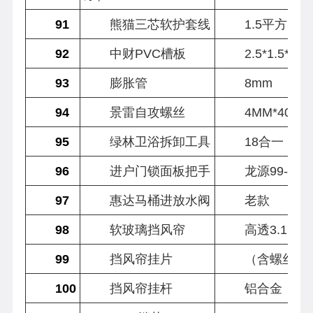
91
熊猫三芯软护套线
1.5平方
92
中财PVC槽板
2.5*1.5*20
93
膨胀管
8mm
94
景雷自攻螺丝
4MM*40MM
95
绿林卫浴拆卸工具
18合一
96
进户门锁面板把手
龙源99-01
97
惠达马桶进放水阀
老款
98
软玻璃挡风帘
高透3.1
99
挡风帘挂片
（含螺丝）
100
挡风帘挂杆
铝合金