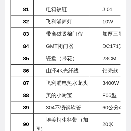
81
电箱铰链
J-01
82
飞利浦筒灯
10W
83
带窗磁吸棉门帘
加厚三层棉1*
84
GMT闭门器
DC171升级
85
瓷盘（带花）
23CM
86
山泽4K光纤线
铝壳款
87
飞利浦电热水龙头
3400W
88
美的小厨宝
F05型
89
304不锈钢软管
60公分45分
埃美柯生料带（加
90
20米
厚）