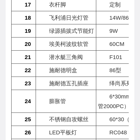
17
衣杆脚
定制
18
飞利浦日光灯管
14W/865
19
绿源插拔式节能灯
9W
20
埃美柯波纹软管
60CM
21
潜水艇三角阀
F101
22
施耐德明盒
86型
23
施耐德五孔插座
绎尚系列
6*30mm
24
膨胀管
管2000PC）
25
不锈钢自攻螺丝
60*30（75
26
LED平板灯
RC048 600