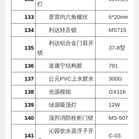
灯
133
景雷内六角螺丝
6*20mm
134
利达转舌锁
MS715
利达铝合金门双开
135
37-8型
锁
136
道康宁结构胶
791
137
公元PVC上水胶水
300G
138
光源模组
GX116 15W
139
绿源吸顶灯
12W
140
顶邦消防栓柜门锁
MS-507
沁园饮水器浮子开
141
C-03