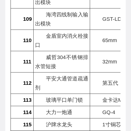
出模块
海湾四线制输入输
109
GST-LD-83
出模块
金盾室内消火栓接
110
65mm
口
威哲304不锈钢排
111
32mm
水管短接
平安大通管道疏通
112
第五代
剂
113
玻璃平口单门锁
金卡达MP4-
114
大力一炮通
GQ-4
115
沪牌水龙头
1寸铜芯玛