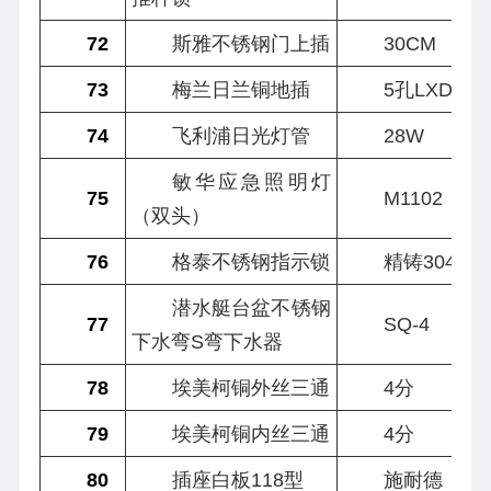
72
斯雅不锈钢门上插
30CM
73
梅兰日兰铜地插
5孔LXDC-8
74
飞利浦日光灯管
28W
敏华应急照明灯
75
M1102
（双头）
76
格泰不锈钢指示锁
精铸304 JF
潜水艇台盆不锈钢
77
SQ-4
下水弯S弯下水器
78
埃美柯铜外丝三通
4分
79
埃美柯铜内丝三通
4分
80
插座白板118型
施耐德