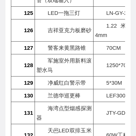
管（双端输入）
125
LED一拖三灯
LN-GY-20
1.22米*2
126
吉祥亚克力板磨砂
4mm
127
警客来黄黑路锥
70CM
军施室外用新料滚
128
1250*700
塑水马
129
净威红白警示带
5*30M
130
兰德华巡更棒
LEF3000
海湾点型烟感探测
131
JTY-GD-G3
器
天岜LED双排玉米
132
60W工程款