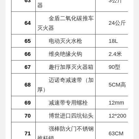
63
3公斤
器
金盾二氧化碳推车
64
24公斤
灭火器
65
电动灭火水枪
18L
66
维央绝缘火钩
2.4米
67
趣行加厚灭火器箱
90型
迈诺奇减速带（加
68
5CM高
厚）
69
减速带专用螺栓
12mm
70
博世进口四坑钻头
12*200
强棒防火门不锈钢
71
63CM
推杆锁