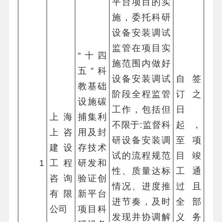
平台项目的实
施，委托科研
设备安装调试
监管在项目实
“十四
施范围内做好
五”科
设备安装调试
自签
教基础
阶段全程监管
订之
设施碳
工作，包括但
日
上海
捕集利
不限于:监督科
起，
上咨
用及封
研设备安装调
至项
建设
存技术
试的流程规范
目竣
1
工程
研发和
性、质量达标
工通
咨询
验证创
情况、进度推
过且
有限
新平台
进节奏，及时
全部
公司
项目科
发现并协调解
义务