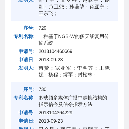
孙予罕；非罗科；赵权宇；胡
刚；范卫尧；孙鼎堃；肖亚宁；
王东飞；
729
一种基于NGB-W的多天线复用传
输系统
2013104460669
2013-09-23
芮赟；寇亚军；李明齐；王晓
妮；杨程；缪军；封松林；
730
多载频多媒体广播中超帧结构的
指示信令及信令指示方法
2013104364229
2013-09-23