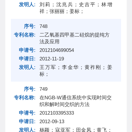
刘莉；沈兆兵；史吉平；林增
祥；张丽丽；姜标；
748
二乙氧基四甲基二硅烷的提纯方
法及应用
2012104699054
2012-11-19
王万军；李金华；黄祚刚；姜
标；
749
在NGB-W通信系统中实现时间交
织和解时间交织的方法
2012103395333
2012-09-13
杨颖；寇亚军；田金凤；黄飞；