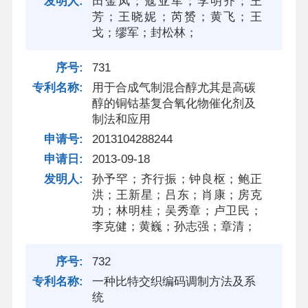
田金凤；寇亚军；李明齐；王
芳；王晓妮；芮赟；黄飞；王
戈；缪军；封松林；
731
用于合成气制混合醇尤其是高碳
醇的铜钴基复合氧化物催化剂及
制法和应用
2013104288244
2013-09-18
孙予罕；齐行振；钟良枢；鲍正
洪；王新星；吕东；肖康；房克
功；林明桂；吴秀章；卢卫民；
李克健；黄巍；孙志强；章清；
732
一种比特交织编码调制方法及系
统