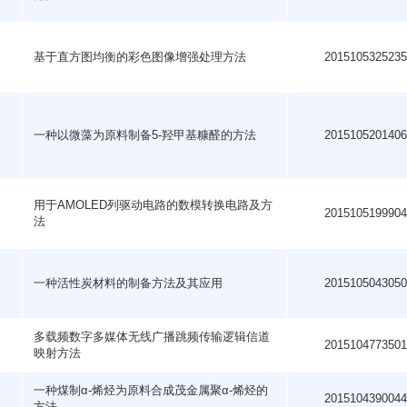
基于直方图均衡的彩色图像增强处理方法
201510532523
一种以微藻为原料制备5-羟甲基糠醛的方法
201510520140
用于AMOLED列驱动电路的数模转换电路及方
201510519990
法
一种活性炭材料的制备方法及其应用
201510504305
多载频数字多媒体无线广播跳频传输逻辑信道
201510477350
映射方法
一种煤制α-烯烃为原料合成茂金属聚α-烯烃的
201510439004
方法