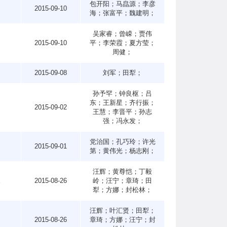
包开阳；马皛源；李彦
9
2015-09-10
海；张富平；魏建明；
吴家睿；曾嵘；贾伟
2
2015-09-10
平；李荣霞；夏方莹；
周健；
0
2015-09-08
刘军；田犁；
孙予罕；钟良枢；吕
东；王新星；齐行振；
5
2015-09-02
王慧；李晋平；孙志
强；冯永发；
党治国；孔巧玲；许光
1
2015-09-01
第；黄伟光；杨志刚；
汪辉；黄尊恺；丁毅
X
2015-08-26
岭；汪宁；章琦；田
犁；方娜；封松林；
汪辉；叶汇贤；田犁；
4
2015-08-26
章琦；方娜；汪宁；封