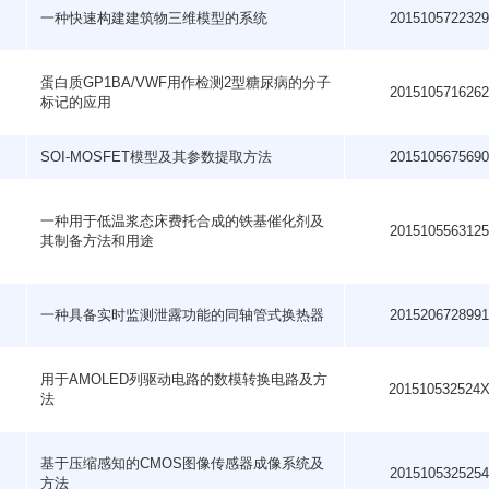
一种快速构建建筑物三维模型的系统
201510572232
蛋白质GP1BA/VWF用作检测2型糖尿病的分子
201510571626
标记的应用
SOI-MOSFET模型及其参数提取方法
201510567569
一种用于低温浆态床费托合成的铁基催化剂及
201510556312
其制备方法和用途
一种具备实时监测泄露功能的同轴管式换热器
201520672899
用于AMOLED列驱动电路的数模转换电路及方
201510532524
法
基于压缩感知的CMOS图像传感器成像系统及
201510532525
方法