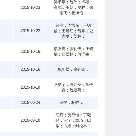
孙予罕；魏伟；肖硕；
X
2015-10-23
高鹏；王慧；夏林；张
艳飞；杨海艳；
郝健；周吉东；王德
6
2015-10-22
信；王晨红；魏东；史
吉平；姜标；
廖友春；张钊锋；庄健
8
2015-10-16
敏；封松林；何润生；
1
2015-10-16
梅年松；张钊锋；
张笑宇；唐玮圣；童子
4
2015-10-10
磊；魏建明；
6
2015-09-24
黄俊；杨晓飞；
汪辉；黄尊恺；丁毅
8
2015-09-10
岭；汪宁；章琦；田
犁；方娜；封松林；