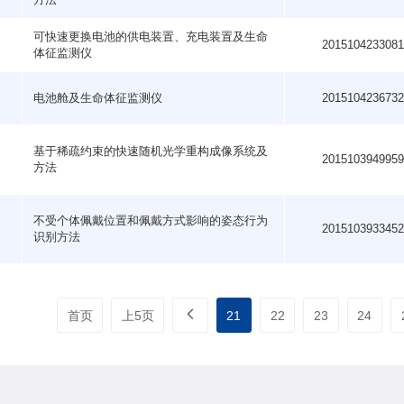
可快速更换电池的供电装置、充电装置及生命
201510423308
体征监测仪
电池舱及生命体征监测仪
201510423673
基于稀疏约束的快速随机光学重构成像系统及
201510394995
方法
不受个体佩戴位置和佩戴方式影响的姿态行为
201510393345
识别方法
首页
上5页
21
22
23
24