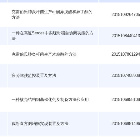
克雷伯氏肺炎杆菌生产α-酮异戊酸和异丁醇的
201510926470
方法
一种在高速Serdes中实现对端自协商功能的方
201510844041
法
克雷伯氏肺炎杆菌生产木糖酸的方法
201510786129
疲劳驾驶监控装置及方法
201510740893
一种核壳结构铜基催化剂及制备方法和应用
201510695810
截断直方图均衡实现装置及方法
201510698149