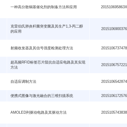
一种高分散铜基催化剂的制备方法和应用
201510695863
克雷伯氏肺炎杆菌突变菌及其生产1,3-丙二醇
201510690037
的应用
射频收发器及其信号强度检测处理方法
201510673747
超高频RFID标签芯片阻抗自适应电路及其实现
201510675722
方法
自适应调制方法
201510654287
便携式图像与激光融合的三维扫描系统
201510617257
AMOLED列驱动电路及其驱动方法
201510574383