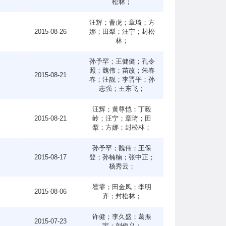
松林；
汪辉；曹虎；章琦；方
5
2015-08-26
娜；田犁；汪宁；封松
林；
孙予罕；王健健；孔令
照；魏伟；苗改；朱春
6
2015-08-21
春；汪靓；李晋平；孙
志强；王东飞；
汪辉；黄尊恺；丁毅
4
2015-08-21
岭；汪宁；章琦；田
犁；方娜；封松林；
孙予罕；魏伟；王保
0
2015-08-17
登；孙楠楠；张中正；
杨秀云；
瞿霏；田金凤；李明
1
2015-08-06
齐；封松林；
许健；李久盛；葛振
4
2015-07-23
宇；刘俊义；