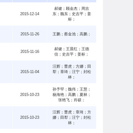
郝健；顾金杰；周吉
5
2015-12-14
东；魏东；史吉平；姜
标；
3
2015-11-26
王鹏；蔡金池；高鹏；
郝健；王晨红；王德
4
2015-11-16
信；史吉平；姜标；
汪辉；曹虎；方娜；田
8
2015-11-04
犁；章琦；汪宁；封松
林；
孙予罕；魏伟；王慧；
8
2015-10-23
杨海艳；高鹏；夏林；
张艳飞；肖硕；
汪辉；曹虎；章琦；方
6
2015-10-23
娜；田犁；汪宁；封松
林；