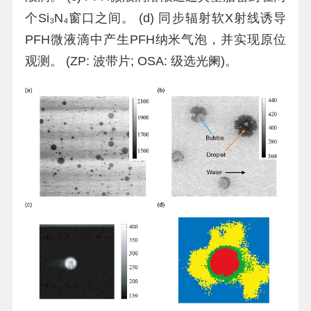
个Si₃N₄窗口之间。 (d) 同步辐射软X射线诱导
PFH微液滴中产生PFH纳米气泡，并实现原位
观测。 (ZP: 波带片; OSA: 级选光阑)。