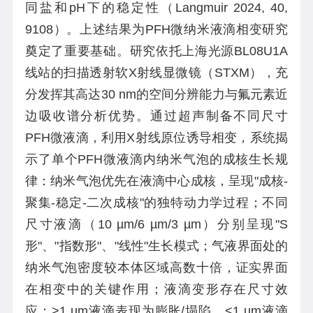
同盐和pH下的稳定性（Langmuir 2024, 40,
9108）。上述结果为PFH微纳米液滴相变研究
奠定了重要基础。研究依托上海光源BL08U1A
线站的扫描透射软X射线显微镜（STXM），充
分发挥其高达30 nm的空间分辨能力与氟元素近
边吸收谱分析优势。通过超声制备不同尺寸
PFH微液滴，利用X射线原位诱导相变，系统揭
示了单个PFH微液滴内纳米气泡的成核生长规
律：纳米气泡优先在液滴中心成核，呈现"成核-
聚集-稳定-二次成核"的独特动力学过程；不同
尺寸液滴（10 µm/6 µm/3 µm）分别呈现"S
形"、"指数形"、"线性"生长模式；气液界面处的
纳米气泡密度较本体区域高数十倍，证实界面
在相变中的关键作用；液滴变形存在尺寸效
应：>1 µm液滴表现为膨胀/塌陷，<1 µm液滴