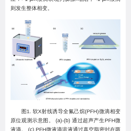
则发生整体相变。
图1. 软X射线诱导全氟己烷(PFH)微滴相变
原位观测示意图。 (a)-(b) 通过超声产生PFH微
液滴。 (c) PFH微液滴溶液通过真空脂密封在两