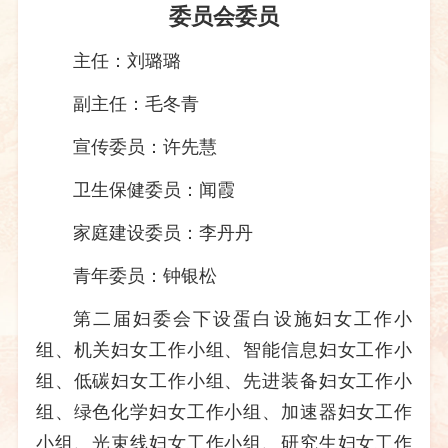
委员会委员
主任：刘璐璐
副主任：毛冬青
宣传委员：许先慧
卫生保健委员：闻霞
家庭建设委员：李丹丹
青年委员：钟银松
第二届妇委会下设蛋白设施妇女工作小
组、机关妇女工作小组、智能信息妇女工作小
组、低碳妇女工作小组、先进装备妇女工作小
组、绿色化学妇女工作小组、加速器妇女工作
小组、光束线妇女工作小组、研究生妇女工作