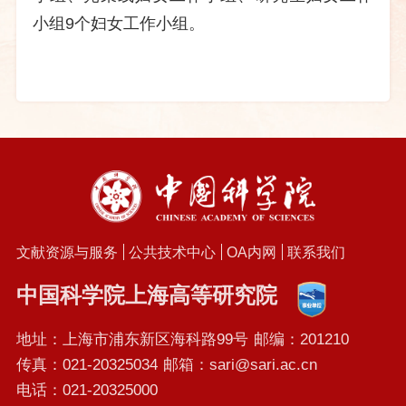
小组9个妇女工作小组。
文献资源与服务
公共技术中心
OA内网
联系我们
中国科学院上海高等研究院
地址：上海市浦东新区海科路99号
邮编：201210
传真：021-20325034
邮箱：sari@sari.ac.cn
电话：021-20325000