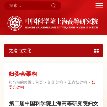
党建与文化
妇委会架构
您当前的位置：
首页
组织架构
工青妇架构
妇
委会架构
第二届中国科学院上海高等研究院妇女