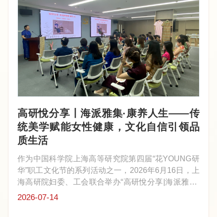
高研悅分享丨海派雅集·康养人生——传
统美学赋能女性健康，文化自信引领品
质生活
作为中国科学院上海高等研究院第四届“花YOUNG研
华”职工文化节的系列活动之一，2026年6月16日，上
海高研院妇委、工会联合举办“高研悅分享|海派雅集·
康养人生”文化沙龙，约50位女性科技工作者换上各色
2026-07-14
旗袍，在海科路99号党群之家开启了一场“外修其形、
内修其本、形神合一”的沉...