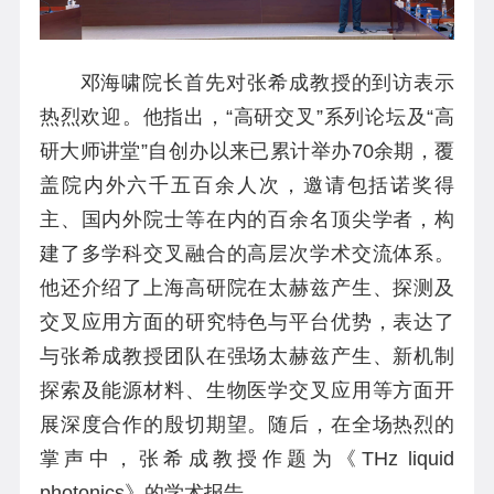
邓
海啸院长首先
对张希成教授的到访表示
热烈欢迎。他指出，“高研交叉”系列论坛及“高
研大师讲堂”自创办以来已累计举办70余期，覆
盖院内外六千五百余人次，邀请包括诺奖得
主、国内外院士等在内的百余名顶尖学者，构
建了多学科交叉融合的高层次学术交流体系。
他
还介绍了上海高研院在太赫兹产生、探测及
交叉应用方面的研究特色与平台优势，表达了
与张
希成
教授团队在强场太赫兹产生、新机制
探索及能源材料、生物医学交叉应用等方面开
展深度合作的殷切期望。随后，在全场热烈的
掌声中，张希成教授作题为《THz liquid
photonics》的学术报告。