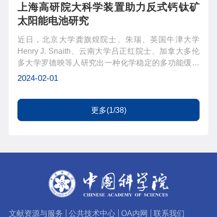
上海高研院大科学装置助力反式钙钛矿
太阳能电池研究
近日，北京大学龚旗煌院士、朱瑞、英国牛津大学
Henry J. Snaith、云南大学吕正红院士、加拿大多伦
多大学罗德映等人研究出一种化学稳定的多功能缓冲
材料氧化镱(YbOx)，通过可扩展的热蒸发沉积用于反
2024-02-01
式钙钛矿太阳能电池。在带有窄带隙钙钛矿吸收器的
反式钙钛矿太阳能电池中使用了这种...
更多(1/38)
文献资源与服务
公共技术中心
OA内网
联系我们