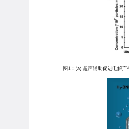
图
1
：(a) 超声辅助促进电解产