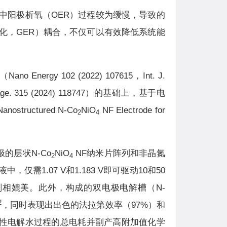
中阳极析氧（OER）过程较为缓慢，导致的
化，GER）耦合，不仅可以有效降低系统能
102 (2022) 107615，Int. J.
s. Manage. 315 (2024) 118747）的基础上，基于电
ructured N-Co
NiO
NF Electrode for
2
4
的层状N-Co
NiO
NF纳米片阵列和非晶氮
2
4
需1.07 V和1.183 V即可驱动10和50
相媲美。此外，构成的双电极电解槽（N-
2
，同时表现出出色的法拉第效率（97%）和
碱性电解水过程的总电耗并副产高附加值化学