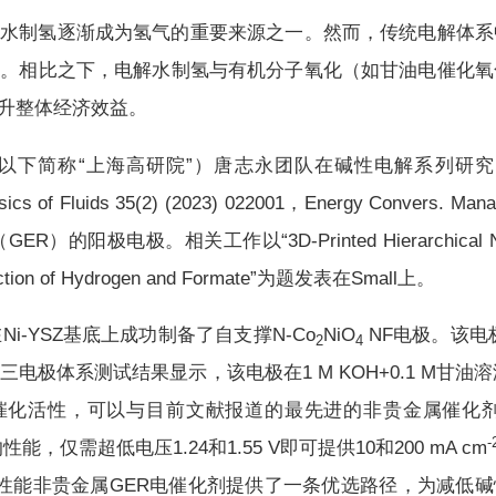
水制氢逐渐成为氢气的重要来源之一。然而，传统电解体系
。相比之下，电解水制氢与有机分子氧化（如甘油电催化氧
升整体经济效益。
上海高研院”）唐志永团队在碱性电解系列研究（Nano Energy 
ysics of Fluids 35(2) (2023) 022001，Energy Conver
极。相关工作以“3D-Printed Hierarchical Nanost
roduction of Hydrogen and Formate”为题发表在Small上。
i-YSZ基底上成功制备了自支撑N-Co
NiO
NF电极。该电极
2
4
体系测试结果显示，该电极在1 M KOH+0.1 M甘油溶液中，仅
催化活性，可以与目前文献报道的最先进的非贵金属催化剂
-
越的性能，仅需超低电压1.24和1.55 V即可提供10和200 mA cm
高性能非贵金属GER电催化剂提供了一条优选路径，为减低