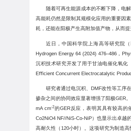
随着可再生能源成本的不断下降，电解
高能耗仍然是限制其规模化应用的重要因素
耗，还能在阳极产生高附加值产物，从而提
近日，中国科学院上海高等研究院（以下简称“
Hydrogen Energy 64 (2024) 476–486，Ph
沉积技术研究开发了用于甘油电催化氧化（GER）的阳极电
Eﬃcient Concurrent Electrocatalytic P
研究者通过电沉积、DMF改性等工序在N
掺杂之间的协同效应显著增强了阳极GER。三电极
-2
mA cm
的GER反应，表明其具有较高的
Co2NiO4 NF//NiS-Co-NiP）也显示出卓
高耐久性（120小时）。这项研究为制造