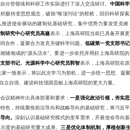
各自分管领域和科研工作实际进行了深入交流研讨。
中国科学
积极转变思想观念，破除“唯顶刊论”的桎梏，回归科研探
入推进使命驱动的建制化基础研究，集中优势力量攻坚克难
建制研究中心研究员高嶷
表示，上海高研院当前已具备开展更
协同合作，凝聚合力攻克关键科学问题。
低碳第一党支部书记
相辅相成的“源头活水”。要进一步依托并用好上海高研院
党支部书记、光源科学中心研究员郭智
表示，上海高研院在原
”。大家一致表示，将以此次学习为契机，进一步统一思想、凝
自立自强、建设科技强国贡献上海高研院的更大力量。
实会议精神作出具体部署和要求：
一是强化政治引领，夯实思
和特色，持续聚焦前沿导向和战略导向的基础研究，将习近平
命导向。
深刻认识基础研究模式的变革需求，开展使命导向基
显示度的基础研究重大成果。
三是优化体制机制，厚植创新