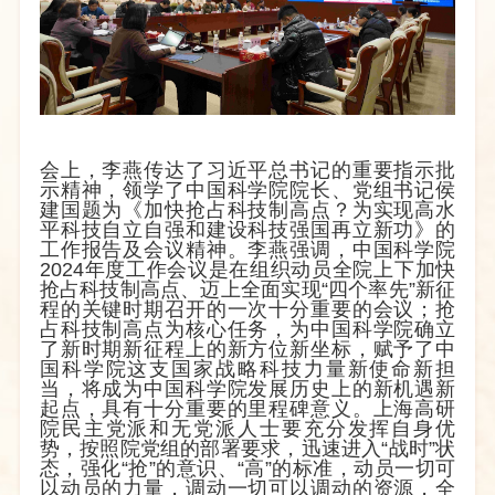
会上，李燕传达了习近平总书记的重要指示批
示精神，领学了中国科学院院长、党组书记侯
建国题为《加快抢占科技制高点？为实现高水
平科技自立自强和建设科技强国再立新功》的
工作报告及会议精神。李燕强调，中国科学院
2024
年度工作会议是在组织动员全院上下加快
抢占科技制高点、迈上全面实现“四个率先”新征
程的关键时期召开的一次十分重要的会议；抢
占科技制高点为核心任务，为中国科学院确立
了新时期新征程上的新方位新坐标，赋予了中
国科学院这支国家战略科技力量新使命新担
当，将成为中国科学院发展历史上的新机遇新
起点，具有十分重要的里程碑意义。上海高研
院民主党派和无党派人士要充分发挥自身优
势，按照院党组的部署要求，迅速进入“战时”状
态，强化“抢”的意识、“高”的标准，动员一切可
以动员的力量，调动一切可以调动的资源，全