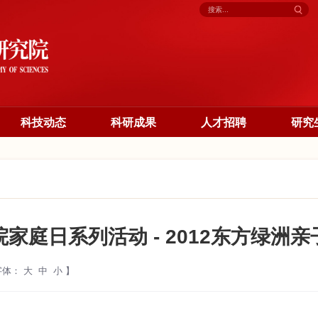
科技动态
科研成果
人才招聘
研究
家庭日系列活动 - 2012东方绿洲
字体：
大
中
小
】