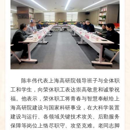
陈丰伟代表
上海高研院
领导班子与全体职
工和学生，向荣休职工表达
崇高
敬意
和诚挚祝
福
。他
表示
，荣休职工将青春与智慧奉献给
上
海
高研院建设与国家科研事业，在大科学装置
建设与
运行、
各领域
关键技术攻关、后勤服务
保障等岗位上恪尽职守、攻坚克难。
老同志脚