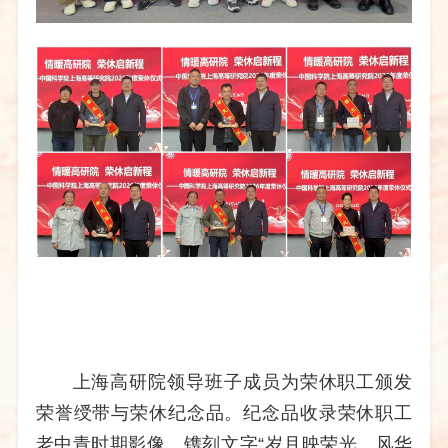
上海高研院领导班子成员为荣休职工颁发
荣誉绶带与荣休纪念品。纪念品收录荣休职工
老中青时期影像，镌刻文字“岁月映荣光，风华